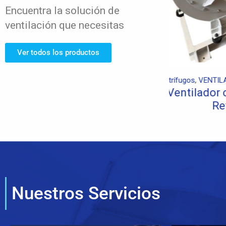
Encuentra la solución de
ventilación que necesitas
Ver todos los productos
Centrífugos
,
VENTILADORES INDUSTRIALES
Axiales
,
VENT
Ventilador Centrifugo en
Ventilador
Gabinete
Nuestros Servicios