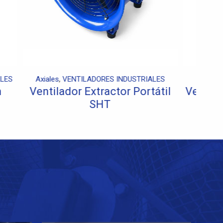
O
Axiales
,
VENTILADORES INDUSTRIALES
ustrial
Ventilador Axial de montaje en
pared