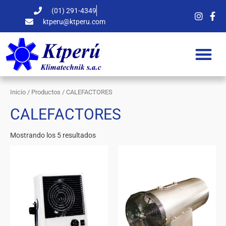
Ir
(01) 291-4349
al
ktperu@ktperu.com
contenido
Inicio
/
Productos
/ CALEFACTORES
CALEFACTORES
Mostrando los 5 resultados