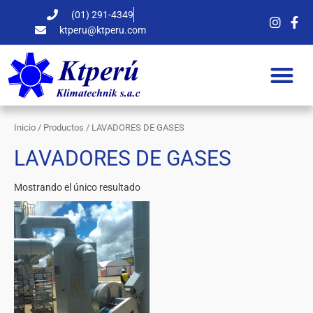
Ir
(01) 291-4349
al
ktperu@ktperu.com
contenido
Inicio
/
Productos
/ LAVADORES DE GASES
LAVADORES DE GASES
Mostrando el único resultado