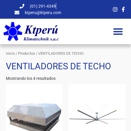
Ir
(01) 291-4349
al
ktperu@ktperu.com
contenido
Inicio
/
Productos
/ VENTILADORES DE TECHO
VENTILADORES DE TECHO
Mostrando los 4 resultados